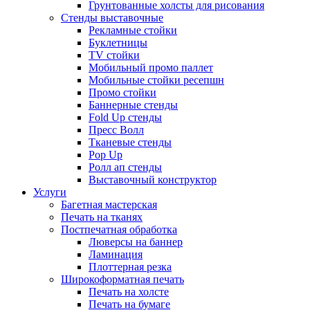
Грунтованные холсты для рисования
Стенды выставочные
Рекламные стойки
Буклетницы
TV стойки
Мобильный промо паллет
Мобильные стойки ресепшн
Промо стойки
Баннерные стенды
Fold Up стенды
Пресс Волл
Тканевые стенды
Pop Up
Ролл ап стенды
Выставочный конструктор
Услуги
Багетная мастерская
Печать на тканях
Постпечатная обработка
Люверсы на баннер
Ламинация
Плоттерная резка
Широкоформатная печать
Печать на холсте
Печать на бумаге