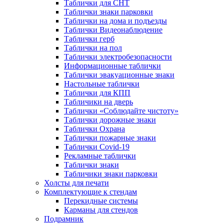
Таблички для СНТ
Таблички знаки парковки
Таблички на дома и подъезды
Таблички Видеонаблюдение
Таблички герб
Таблички на пол
Таблички электробезопасности
Информационные таблички
Таблички эвакуационные знаки
Настольные таблички
Таблички для КПП
Табличики на дверь
Таблички «Соблюдайте чистоту»
Таблички дорожные знаки
Таблички Охрана
Таблички пожарные знаки
Таблички Covid-19
Рекламные таблички
Таблички знаки
Табличики знаки парковки
Холсты для печати
Комплектующие к стендам
Перекидные системы
Карманы для стендов
Подрамник