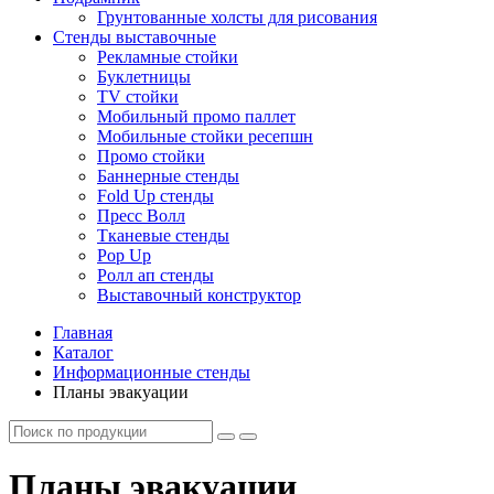
Грунтованные холсты для рисования
Стенды выставочные
Рекламные стойки
Буклетницы
TV стойки
Мобильный промо паллет
Мобильные стойки ресепшн
Промо стойки
Баннерные стенды
Fold Up стенды
Пресс Волл
Тканевые стенды
Pop Up
Ролл ап стенды
Выставочный конструктор
Главная
Каталог
Информационные стенды
Планы эвакуации
Планы эвакуации