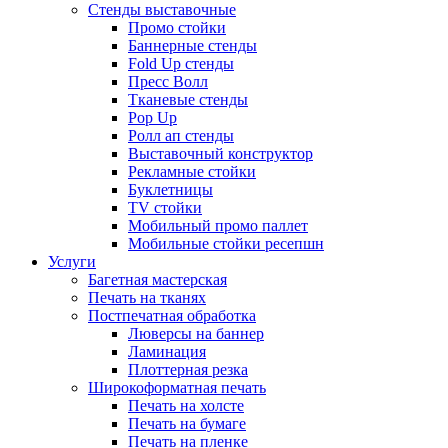
Стенды выставочные
Промо стойки
Баннерные стенды
Fold Up стенды
Пресс Волл
Тканевые стенды
Pop Up
Ролл ап стенды
Выставочный конструктор
Рекламные стойки
Буклетницы
TV стойки
Мобильный промо паллет
Мобильные стойки ресепшн
Услуги
Багетная мастерская
Печать на тканях
Постпечатная обработка
Люверсы на баннер
Ламинация
Плоттерная резка
Широкоформатная печать
Печать на холсте
Печать на бумаге
Печать на пленке