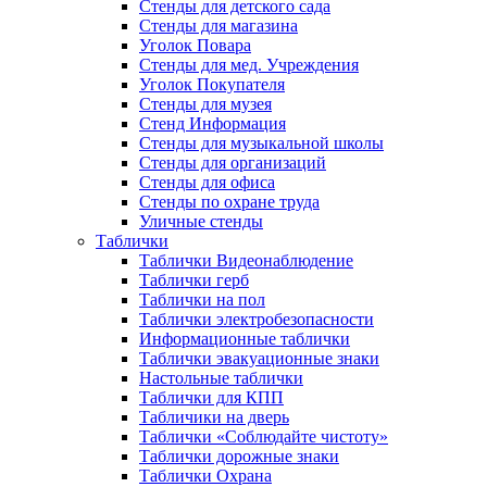
Стенды для детского сада
Стенды для магазина
Уголок Повара
Стенды для мед. Учреждения
Уголок Покупателя
Стенды для музея
Стенд Информация
Стенды для музыкальной школы
Стенды для организаций
Стенды для офиса
Стенды по охране труда
Уличные стенды
Таблички
Таблички Видеонаблюдение
Таблички герб
Таблички на пол
Таблички электробезопасности
Информационные таблички
Таблички эвакуационные знаки
Настольные таблички
Таблички для КПП
Табличики на дверь
Таблички «Соблюдайте чистоту»
Таблички дорожные знаки
Таблички Охрана