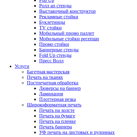
Pop Up
Ролл ап стенды
Выставочный конструктор
Рекламные стойки
Буклетницы
TV стойки
Мобильный промо паллет
Мобильные стойки ресепшн
Промо стойки
Баннерные стенды
Fold Up стенды
Пресс Волл
Услуги
Багетная мастерская
Печать на тканях
Постпечатная обработка
Люверсы на баннер
Ламинация
Плоттерная резка
Широкоформатная печать
Печать на холсте
Печать на бумаге
Печать на пленке
Печать баннера
УФ печать на листовых и рулонных