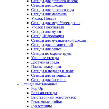
Стенды для детского лагеря
Стенды для школы
Стенды для детского сада
Стенды для магазина
Уголок Повара
Стенды для мед. Учреждения
Уголок Покупателя
Стенды для музея
Стенд Информация
Стенды для музыкальной школы
Стенды для организаций
Стенды для офиса
Стенды по охране труда
Уличные стенды
Доступная среда
Планы эвакуации
Стенды в подъезд и лифт
Стенды для автошколы
Стенды для бассейна
Стенды выставочные
Pop Up
Ролл ап стенды
Выставочный конструктор
Рекламные стойки
Буклетницы