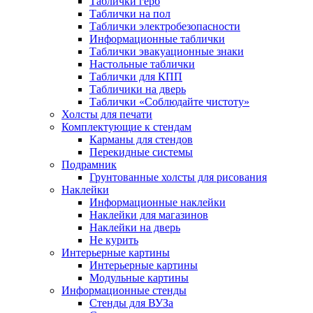
Таблички герб
Таблички на пол
Таблички электробезопасности
Информационные таблички
Таблички эвакуационные знаки
Настольные таблички
Таблички для КПП
Табличики на дверь
Таблички «Соблюдайте чистоту»
Холсты для печати
Комплектующие к стендам
Карманы для стендов
Перекидные системы
Подрамник
Грунтованные холсты для рисования
Наклейки
Информационные наклейки
Наклейки для магазинов
Наклейки на дверь
Не курить
Интерьерные картины
Интерьерные картины
Модульные картины
Информационные стенды
Стенды для ВУЗа