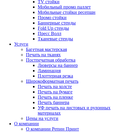
TV стойки
Мобильный промо паллет
Мобильные стойки ресепшн
Промо стойки
Баннерные стенды
Fold Up стенды
Пресс Волл
Тканевые стенды
Услуги
Багетная мастерская
Печать на тканях
Постпечатная обработка
Люверсы на баннер
Ламинация
Плоттерная резка
Широкоформатная печать
Печать на холсте
Печать на бумаге
Печать на пленке
Печать баннера
УФ печать на листовых и рулонных
материалах
Цены на услуги
О компании
О компании Репин Принт