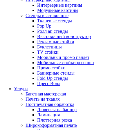
Интерьерные картины
Модульные картины
Стенды выставочные
Тканевые стенды
Pop Up
Ролл ап стенды
Выставочный конструктор
Рекламные стойки
Буклетницы
TV стойки
Мобильный промо паллет
Мобильные стойки ресепшн
Промо стойки
Баннерные стенды
Fold Up стенды
Пресс Волл
Услуги
Багетная мастерская
Печать на тканях
Постпечатная обработка
Люверсы на баннер
Ламинация
Плоттерная резка
Широкоформатная печать