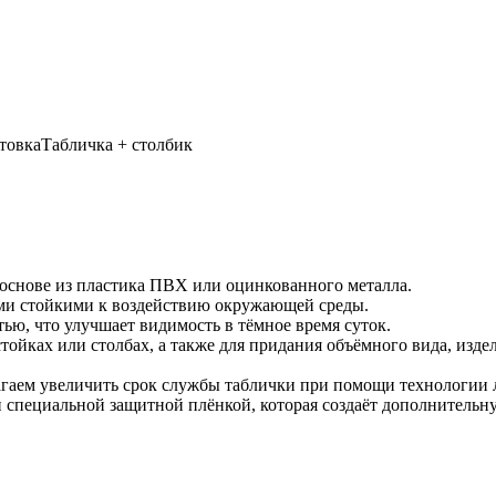
товка
Табличка + столбик
основе из пластика ПВХ или оцинкованного металла.
ами стойкими к воздействию окружающей среды.
ью, что улучшает видимость в тёмное время суток.
стойках или столбах, а также для придания объёмного вида, из
агаем увеличить срок службы таблички при помощи технологии
 специальной защитной плёнкой, которая создаёт дополнительн