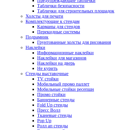
Предупреждающие таблички
Таблички безопасности
Таблички для строительных площадок
Холсты для печати
Комплектующие к стендам
Карманы для стендов
Перекидные системы
Подрамник
Грунтованные холсты для рисования
Наклейки
Информационные наклейки
Наклейки для магазинов
Наклейки на дверь
Не курить
Стенды выставочные
TV стойки
Мобильный промо паллет
Мобильные стойки ресепшн
Промо стойки
Баннерные стенды
Fold Up стенды
Пресс Волл
Тканевые стенды
Pop Up
Ролл ап стенды