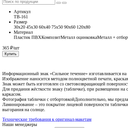
Артикул
ТВ-161
Размер
30x20 45x30 60x40 75x50 90x60 120x80
Материал
Пластик ПВХ
Композит
Металл оцинковка
Металл + отбор
365
₽/шт
Купить
Информационный знак «Сильное течение» изготавливается на 
Изображение наносится методом полноцветной печати, краск
Знак может быть изготовлен со световозвращающей поверхност
Для придания жёсткости знаку (табличке), при размещении на 
каркасом.
Фотография таблички с отбортовкойДополнительно, мы предл
Ламинирование – это покрытие лицевой поверхности таблички
выгорания на солнце.
Технические требования к оригинал-макетам
Наши менеджеры