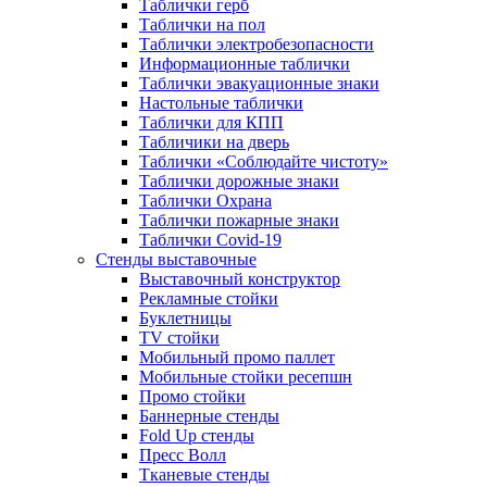
Таблички герб
Таблички на пол
Таблички электробезопасности
Информационные таблички
Таблички эвакуационные знаки
Настольные таблички
Таблички для КПП
Табличики на дверь
Таблички «Соблюдайте чистоту»
Таблички дорожные знаки
Таблички Охрана
Таблички пожарные знаки
Таблички Covid-19
Стенды выставочные
Выставочный конструктор
Рекламные стойки
Буклетницы
TV стойки
Мобильный промо паллет
Мобильные стойки ресепшн
Промо стойки
Баннерные стенды
Fold Up стенды
Пресс Волл
Тканевые стенды