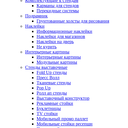
Комплектующие к стендам
Карманы для стендов
Перекидные системы
Подрамник
Грунтованные холсты для рисования
Наклейки
Информационные наклейки
Наклейки для магазинов
Наклейки на дверь
Не курить
Интерьерные картины
Интерьерные картины
Модульные картины
Стенды выставочные
Fold Up стенды
Пресс Волл
Тканевые стенды
Pop Up
Ролл ап стенды
Выставочный конструктор
Рекламные стойки
Буклетницы
TV стойки
Мобильный промо паллет
Мобильные стойки ресепшн