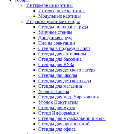
Интерьерные картины
Интерьерные картины
Модульные картины
Информационные стенды
Стенды по охране труда
Уличные стенды
Доступная среда
Планы эвакуации
Стенды в подъезд и лифт
Стенды для автошколы
Стенды для бассейна
Стенды для ВУЗа
Стенды для детского лагеря
Стенды для школы
Стенды для детского сада
Стенды для магазина
Уголок Повара
Стенды для мед. Учреждения
Уголок Покупателя
Стенды для музея
Стенд Информация
Стенды для музыкальной школы
Стенды для организаций
Стенды для офиса