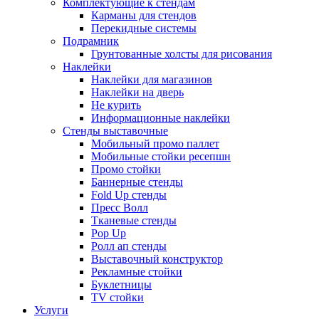
Комплектующие к стендам
Карманы для стендов
Перекидные системы
Подрамник
Грунтованные холсты для рисования
Наклейки
Наклейки для магазинов
Наклейки на дверь
Не курить
Информационные наклейки
Стенды выставочные
Мобильный промо паллет
Мобильные стойки ресепшн
Промо стойки
Баннерные стенды
Fold Up стенды
Пресс Волл
Тканевые стенды
Pop Up
Ролл ап стенды
Выставочный конструктор
Рекламные стойки
Буклетницы
TV стойки
Услуги