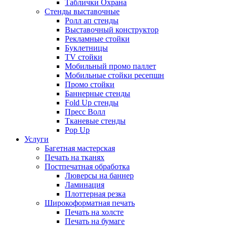
Таблички Охрана
Стенды выставочные
Ролл ап стенды
Выставочный конструктор
Рекламные стойки
Буклетницы
TV стойки
Мобильный промо паллет
Мобильные стойки ресепшн
Промо стойки
Баннерные стенды
Fold Up стенды
Пресс Волл
Тканевые стенды
Pop Up
Услуги
Багетная мастерская
Печать на тканях
Постпечатная обработка
Люверсы на баннер
Ламинация
Плоттерная резка
Широкоформатная печать
Печать на холсте
Печать на бумаге