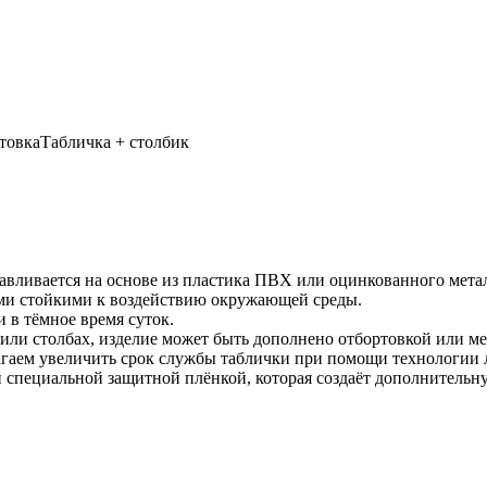
товка
Табличка + столбик
авливается на основе из пластика ПВХ или оцинкованного мета
ами стойкими к воздействию окружающей среды.
 в тёмное время суток.
 или столбах, изделие может быть дополнено отбортовкой или м
агаем увеличить срок службы таблички при помощи технологии
 специальной защитной плёнкой, которая создаёт дополнительн