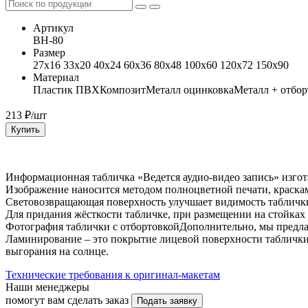
Артикул
ВН-80
Размер
27x16 33x20 40x24 60x36 80x48 100x60 120x72 150x90
Материал
Пластик ПВХ
Композит
Металл оцинковка
Металл + отбор
213
₽/шт
Купить
Информационная табличка «Ведется аудио-видео запись» изгот
Изображение наносится методом полноцветной печати, краск
Световозвращающая поверхность улучшает видимость таблички
Для придания жёсткости табличке, при размещении на стойках
Фотография таблички с отбортовкойДополнительно, мы предл
Ламинирование – это покрытие лицевой поверхности таблички
выгорания на солнце.
Технические требования к оригинал-макетам
Наши менеджеры
помогут вам сделать заказ
Подать заявку