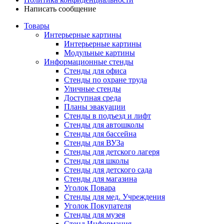
Написать сообщение
Товары
Интерьерные картины
Интерьерные картины
Модульные картины
Информационные стенды
Стенды для офиса
Стенды по охране труда
Уличные стенды
Доступная среда
Планы эвакуации
Стенды в подъезд и лифт
Стенды для автошколы
Стенды для бассейна
Стенды для ВУЗа
Стенды для детского лагеря
Стенды для школы
Стенды для детского сада
Стенды для магазина
Уголок Повара
Стенды для мед. Учреждения
Уголок Покупателя
Стенды для музея
Стенд Информация