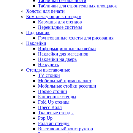
Таблички безопасности
Таблички для строительных площадок
Холсты для печати
Комплектующие к стендам
Карманы для стендов
Перекидные системы
Подрамник
Грунтованные холсты для рисования
Наклейки
Информационные наклейки
Наклейки для магазинов
Наклейки на дверь
Не курить
Стенды выставочные
TV стойки
Мобильный промо паллет
Мобильные стойки ресепшн
Промо стойки
Баннерные стенды
Fold Up стенды
Пресс Волл
Тканевые стенды
Pop Up
Ролл ап стенды
Выставочный конструктор