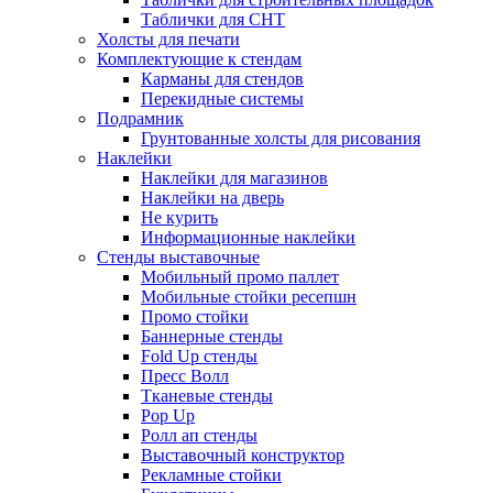
Таблички для СНТ
Холсты для печати
Комплектующие к стендам
Карманы для стендов
Перекидные системы
Подрамник
Грунтованные холсты для рисования
Наклейки
Наклейки для магазинов
Наклейки на дверь
Не курить
Информационные наклейки
Стенды выставочные
Мобильный промо паллет
Мобильные стойки ресепшн
Промо стойки
Баннерные стенды
Fold Up стенды
Пресс Волл
Тканевые стенды
Pop Up
Ролл ап стенды
Выставочный конструктор
Рекламные стойки