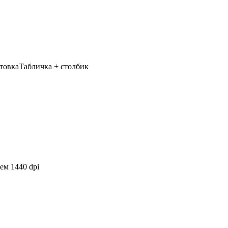
товка
Табличка + столбик
ем 1440 dpi