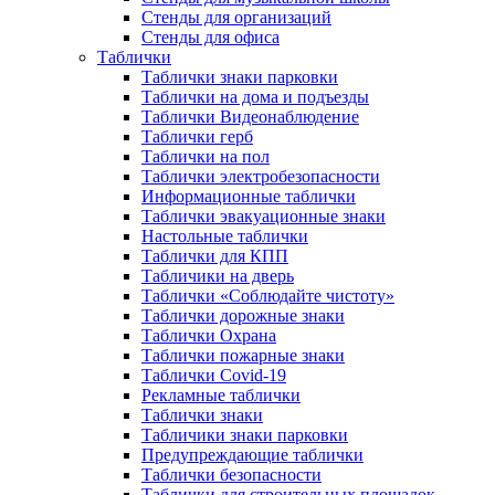
Стенды для организаций
Стенды для офиса
Таблички
Таблички знаки парковки
Таблички на дома и подъезды
Таблички Видеонаблюдение
Таблички герб
Таблички на пол
Таблички электробезопасности
Информационные таблички
Таблички эвакуационные знаки
Настольные таблички
Таблички для КПП
Табличики на дверь
Таблички «Соблюдайте чистоту»
Таблички дорожные знаки
Таблички Охрана
Таблички пожарные знаки
Таблички Covid-19
Рекламные таблички
Таблички знаки
Табличики знаки парковки
Предупреждающие таблички
Таблички безопасности
Таблички для строительных площадок