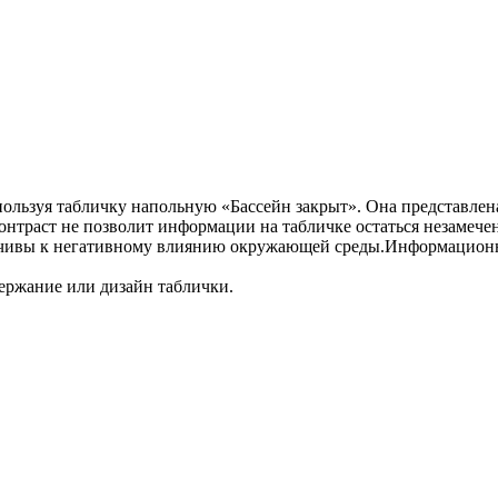
используя табличку напольную «Бассейн закрыт». Она представле
онтраст не позволит информации на табличке остаться незамече
ойчивы к негативному влиянию окружающей среды.Информационн
ержание или дизайн таблички.