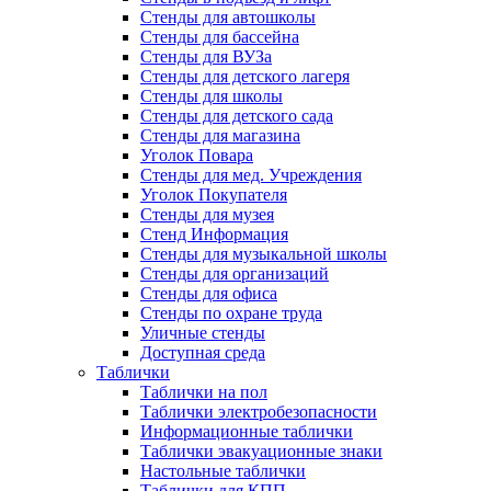
Стенды для автошколы
Стенды для бассейна
Стенды для ВУЗа
Стенды для детского лагеря
Стенды для школы
Стенды для детского сада
Стенды для магазина
Уголок Повара
Стенды для мед. Учреждения
Уголок Покупателя
Стенды для музея
Стенд Информация
Стенды для музыкальной школы
Стенды для организаций
Стенды для офиса
Стенды по охране труда
Уличные стенды
Доступная среда
Таблички
Таблички на пол
Таблички электробезопасности
Информационные таблички
Таблички эвакуационные знаки
Настольные таблички
Таблички для КПП