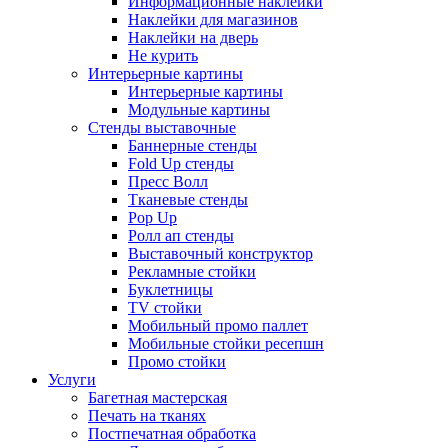
Информационные наклейки
Наклейки для магазинов
Наклейки на дверь
Не курить
Интерьерные картины
Интерьерные картины
Модульные картины
Стенды выставочные
Баннерные стенды
Fold Up стенды
Пресс Волл
Тканевые стенды
Pop Up
Ролл ап стенды
Выставочный конструктор
Рекламные стойки
Буклетницы
TV стойки
Мобильный промо паллет
Мобильные стойки ресепшн
Промо стойки
Услуги
Багетная мастерская
Печать на тканях
Постпечатная обработка