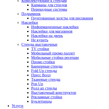
Комплектующие к стендам
Карманы для стендов
Перекидные системы
Подрамник
Грунтованные холсты для рисования
Наклейки
Информационные наклейки
Наклейки для магазинов
Наклейки на дверь
Не курить
Стенды выставочные
TV стойки
Мобильный промо паллет
Мобильные стойки ресепшн
Промо стойки
Баннерные стенды
Fold Up стенды
Пресс Волл
Тканевые стенды
Pop Up
Ролл ап стенды
Выставочный конструктор
Рекламные стойки
Буклетницы
Услуги