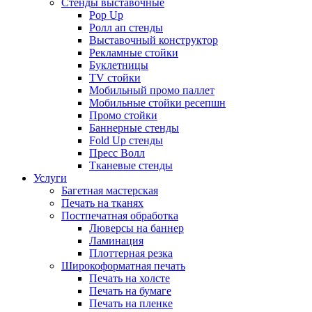
Стенды выставочные
Pop Up
Ролл ап стенды
Выставочный конструктор
Рекламные стойки
Буклетницы
TV стойки
Мобильный промо паллет
Мобильные стойки ресепшн
Промо стойки
Баннерные стенды
Fold Up стенды
Пресс Волл
Тканевые стенды
Услуги
Багетная мастерская
Печать на тканях
Постпечатная обработка
Люверсы на баннер
Ламинация
Плоттерная резка
Широкоформатная печать
Печать на холсте
Печать на бумаге
Печать на пленке