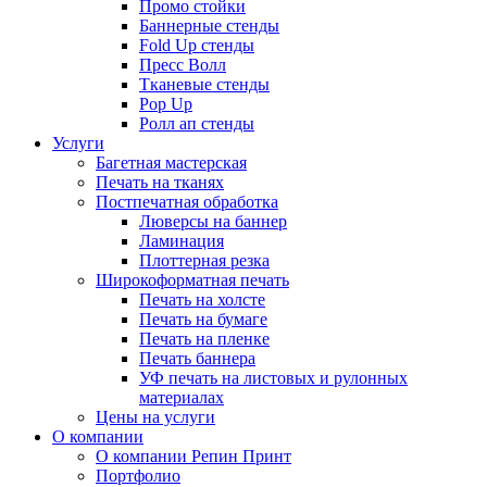
Промо стойки
Баннерные стенды
Fold Up стенды
Пресс Волл
Тканевые стенды
Pop Up
Ролл ап стенды
Услуги
Багетная мастерская
Печать на тканях
Постпечатная обработка
Люверсы на баннер
Ламинация
Плоттерная резка
Широкоформатная печать
Печать на холсте
Печать на бумаге
Печать на пленке
Печать баннера
УФ печать на листовых и рулонных
материалах
Цены на услуги
О компании
О компании Репин Принт
Портфолио