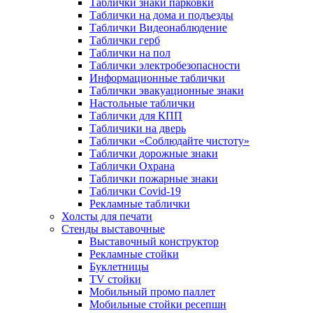
Таблички знаки парковки
Таблички на дома и подъезды
Таблички Видеонаблюдение
Таблички герб
Таблички на пол
Таблички электробезопасности
Информационные таблички
Таблички эвакуационные знаки
Настольные таблички
Таблички для КПП
Табличики на дверь
Таблички «Соблюдайте чистоту»
Таблички дорожные знаки
Таблички Охрана
Таблички пожарные знаки
Таблички Covid-19
Рекламные таблички
Холсты для печати
Стенды выставочные
Выставочный конструктор
Рекламные стойки
Буклетницы
TV стойки
Мобильный промо паллет
Мобильные стойки ресепшн