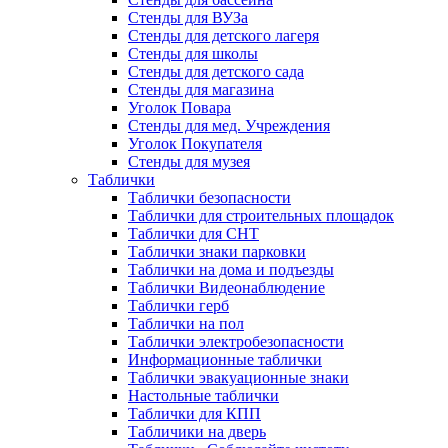
Стенды для ВУЗа
Стенды для детского лагеря
Стенды для школы
Стенды для детского сада
Стенды для магазина
Уголок Повара
Стенды для мед. Учреждения
Уголок Покупателя
Стенды для музея
Таблички
Таблички безопасности
Таблички для строительных площадок
Таблички для СНТ
Таблички знаки парковки
Таблички на дома и подъезды
Таблички Видеонаблюдение
Таблички герб
Таблички на пол
Таблички электробезопасности
Информационные таблички
Таблички эвакуационные знаки
Настольные таблички
Таблички для КПП
Табличики на дверь