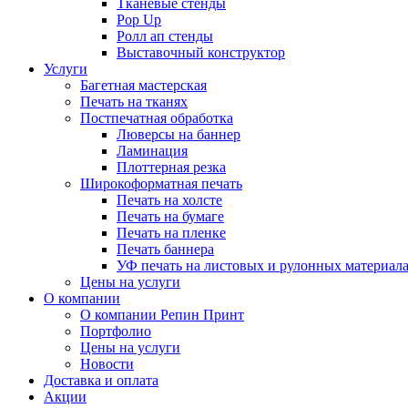
Тканевые стенды
Pop Up
Ролл ап стенды
Выставочный конструктор
Услуги
Багетная мастерская
Печать на тканях
Постпечатная обработка
Люверсы на баннер
Ламинация
Плоттерная резка
Широкоформатная печать
Печать на холсте
Печать на бумаге
Печать на пленке
Печать баннера
УФ печать на листовых и рулонных материал
Цены на услуги
О компании
О компании Репин Принт
Портфолио
Цены на услуги
Новости
Доставка и оплата
Акции