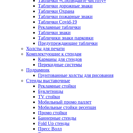
Таблички «Соблюдайте чистоту»
Таблички дорожные знаки
Таблички Охрана
Таблички пожарные знаки
Таблички Covid-19
Рекламные таблички
Таблички знаки
Табличики знаки парковки
Предупреждающие таблички
Холсты для печати
Комплектующие к стендам
Карманы для стендов
Перекидные системы
Подрамник
Грунтованные холсты для рисования
Стенды выставочные
Рекламные стойки
Буклетницы
TV стойки
Мобильный промо паллет
Мобильные стойки ресепшн
Промо стойки
Баннерные стенды
Fold Up стенды
Пресс Волл