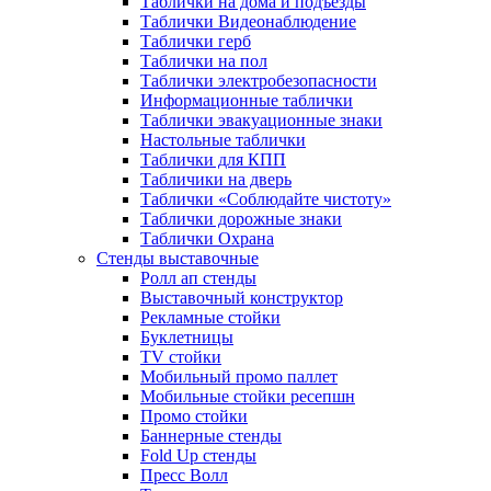
Таблички на дома и подъезды
Таблички Видеонаблюдение
Таблички герб
Таблички на пол
Таблички электробезопасности
Информационные таблички
Таблички эвакуационные знаки
Настольные таблички
Таблички для КПП
Табличики на дверь
Таблички «Соблюдайте чистоту»
Таблички дорожные знаки
Таблички Охрана
Стенды выставочные
Ролл ап стенды
Выставочный конструктор
Рекламные стойки
Буклетницы
TV стойки
Мобильный промо паллет
Мобильные стойки ресепшн
Промо стойки
Баннерные стенды
Fold Up стенды
Пресс Волл