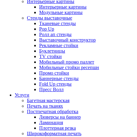
Интерьерные картины
Интерьерные картины
Модульные картины
Стенды выставочные
Тканевые стенды
Pop Up
Ролл ап стенды
Выставочный конструктор
Рекламные стойки
Буклетницы
TV стойки
Мобильный промо паллет
Мобильные стойки ресепшн
Промо стойки
Баннерные стенды
Fold Up стенды
Пресс Волл
Услуги
Багетная мастерская
Печать на тканях
Постпечатная обработка
Люверсы на баннер
Ламинация
Плоттерная резка
Широкоформатная печать