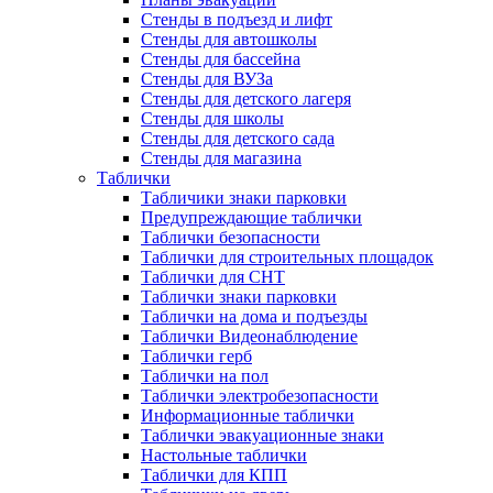
Стенды в подъезд и лифт
Стенды для автошколы
Стенды для бассейна
Стенды для ВУЗа
Стенды для детского лагеря
Стенды для школы
Стенды для детского сада
Стенды для магазина
Таблички
Табличики знаки парковки
Предупреждающие таблички
Таблички безопасности
Таблички для строительных площадок
Таблички для СНТ
Таблички знаки парковки
Таблички на дома и подъезды
Таблички Видеонаблюдение
Таблички герб
Таблички на пол
Таблички электробезопасности
Информационные таблички
Таблички эвакуационные знаки
Настольные таблички
Таблички для КПП