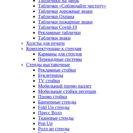
Табличики на дверь
Таблички «Соблюдайте чистоту»
Таблички дорожные знаки
Таблички Охрана
Таблички пожарные знаки
Таблички Covid-19
Рекламные таблички
Таблички знаки
Холсты для печати
Комплектующие к стендам
Карманы для стендов
Перекидные системы
Стенды выставочные
Рекламные стойки
Буклетницы
TV стойки
Мобильный промо паллет
Мобильные стойки ресепшн
Промо стойки
Баннерные стенды
Fold Up стенды
Пресс Волл
Тканевые стенды
Pop Up
Ролл ап стенды