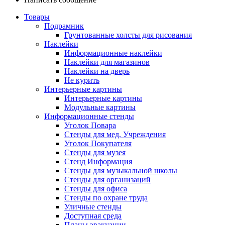
Товары
Подрамник
Грунтованные холсты для рисования
Наклейки
Информационные наклейки
Наклейки для магазинов
Наклейки на дверь
Не курить
Интерьерные картины
Интерьерные картины
Модульные картины
Информационные стенды
Уголок Повара
Стенды для мед. Учреждения
Уголок Покупателя
Стенды для музея
Стенд Информация
Стенды для музыкальной школы
Стенды для организаций
Стенды для офиса
Стенды по охране труда
Уличные стенды
Доступная среда
Планы эвакуации