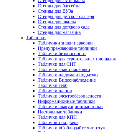
Стенды для автошколы
Стенды для бассейна
Стенды для ВУЗа
Стенды для детского лагеря
Стенды для школы
Стенды для детского сада
Стенды для магазина
Таблички
Табличики знаки парковки
Предупреждающие таблички
Таблички безопасности
Таблички для строительных площадок
Таблички для СНТ
Таблички знаки парковки
Таблички на дома и подъезды
Таблички Видеонаблюдение
Таблички герб
Таблички на пол
Таблички электробезопасности
Информационные таблички
Таблички эвакуационные знаки
Настольные таблички
Таблички для КПП
Табличики на дверь
Таблички «Соблюдайте чистоту»