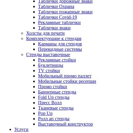
Таблички дорожные знаки
Таблички Охрана
Таблички пожарные знаки
Таблички Covid-19
Рекламные таблички
Таблички знаки
Холсты для печати
Комплектующие к стендам
Карманы для стендов
Перекидные системы
Стенды выставочные
Рекламные стойки
Буклетницы
TV стойки
Мобильный промо паллет
Мобильные стойки ресепшн
Промо стойки
Баннерные стенды
Fold Up стенды
Пресс Волл
Тканевые стенды
Pop Up
Ролл ап стенды
Выставочный конструктор
Услуги