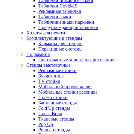
Таблички пожарные знаки
Таблички Covid-19
Рекламные таблички
Таблички знаки
Табличики знаки парковки
Предупреждающие таблички
Холсты для печати
Комплектующие к стендам
Карманы для стендов
Перекидные системы
Подрамник
Грунтованные холсты для рисования
Стенды выставочные
Рекламные стойки
Буклетницы
TV стойки
Мобильный промо паллет
Мобильные стойки ресепшн
Промо стойки
Баннерные стенды
Fold Up стенды
Пресс Волл
Тканевые стенды
Pop Up
Ролл ап стенды