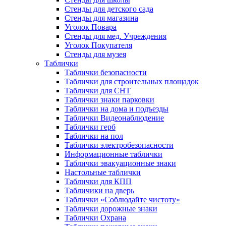
Стенды для детского сада
Стенды для магазина
Уголок Повара
Стенды для мед. Учреждения
Уголок Покупателя
Стенды для музея
Таблички
Таблички безопасности
Таблички для строительных площадок
Таблички для СНТ
Таблички знаки парковки
Таблички на дома и подъезды
Таблички Видеонаблюдение
Таблички герб
Таблички на пол
Таблички электробезопасности
Информационные таблички
Таблички эвакуационные знаки
Настольные таблички
Таблички для КПП
Табличики на дверь
Таблички «Соблюдайте чистоту»
Таблички дорожные знаки
Таблички Охрана