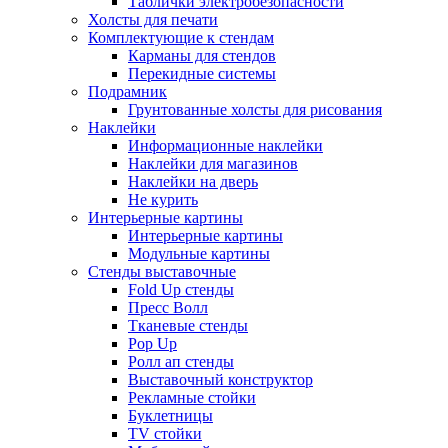
Таблички электробезопасности
Холсты для печати
Комплектующие к стендам
Карманы для стендов
Перекидные системы
Подрамник
Грунтованные холсты для рисования
Наклейки
Информационные наклейки
Наклейки для магазинов
Наклейки на дверь
Не курить
Интерьерные картины
Интерьерные картины
Модульные картины
Стенды выставочные
Fold Up стенды
Пресс Волл
Тканевые стенды
Pop Up
Ролл ап стенды
Выставочный конструктор
Рекламные стойки
Буклетницы
TV стойки