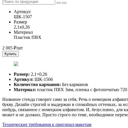
Артикул
ШК-1507
Размер
2,1x0,26
Материал
Пластик ПВХ
2 005
₽/шт
Купить
Размер:
2,1×0,26
Артикул:
ШК-1506
Количество карманов:
Без карманов
Материал:
пластик ПВХ 3мм, пленка с фотопечатью 720
Название стенда говорит само за себя. Речь о немецком алфави
букву. Дизайн строгий и выдержан в спокойных оттенках, за и
нибудь, связанное с немецким алфавитом. И, безусловно, для к
может и не должно. Просто строго по теме, необходимое переч
Технические требования к оригинал-макетам