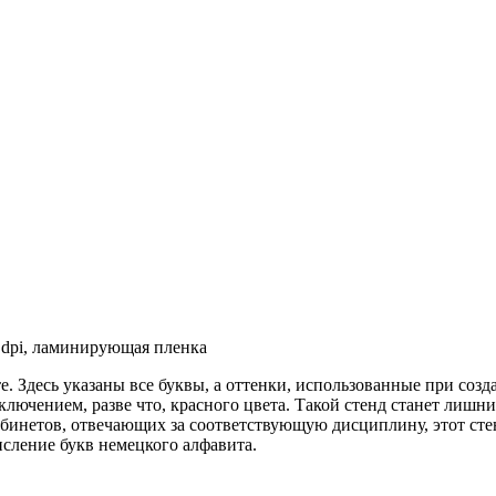
 dpi, ламинирующая пленка
те. Здесь указаны все буквы, а оттенки, использованные при соз
сключением, разве что, красного цвета. Такой стенд станет лиш
абинетов, отвечающих за соответствующую дисциплину, этот стен
исление букв немецкого алфавита.