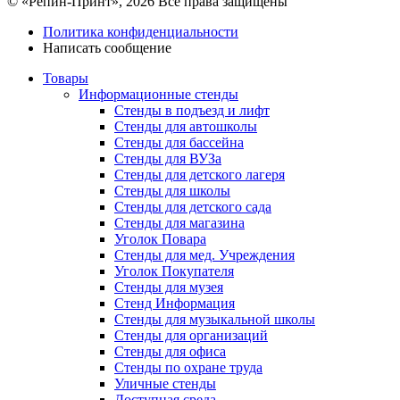
© «Репин-Принт», 2026
Все права защищены
Политика конфиденциальности
Написать сообщение
Товары
Информационные стенды
Стенды в подъезд и лифт
Стенды для автошколы
Стенды для бассейна
Стенды для ВУЗа
Стенды для детского лагеря
Стенды для школы
Стенды для детского сада
Стенды для магазина
Уголок Повара
Стенды для мед. Учреждения
Уголок Покупателя
Стенды для музея
Стенд Информация
Стенды для музыкальной школы
Стенды для организаций
Стенды для офиса
Стенды по охране труда
Уличные стенды
Доступная среда