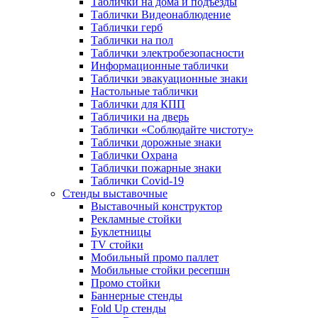
Таблички на дома и подъезды
Таблички Видеонаблюдение
Таблички герб
Таблички на пол
Таблички электробезопасности
Информационные таблички
Таблички эвакуационные знаки
Настольные таблички
Таблички для КПП
Табличики на дверь
Таблички «Соблюдайте чистоту»
Таблички дорожные знаки
Таблички Охрана
Таблички пожарные знаки
Таблички Covid-19
Стенды выставочные
Выставочный конструктор
Рекламные стойки
Буклетницы
TV стойки
Мобильный промо паллет
Мобильные стойки ресепшн
Промо стойки
Баннерные стенды
Fold Up стенды