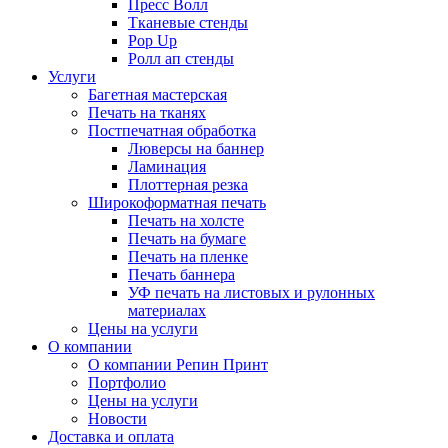
Пресс Волл
Тканевые стенды
Pop Up
Ролл ап стенды
Услуги
Багетная мастерская
Печать на тканях
Постпечатная обработка
Люверсы на баннер
Ламинация
Плоттерная резка
Широкоформатная печать
Печать на холсте
Печать на бумаге
Печать на пленке
Печать баннера
УФ печать на листовых и рулонных
материалах
Цены на услуги
О компании
О компании Репин Принт
Портфолио
Цены на услуги
Новости
Доставка и оплата