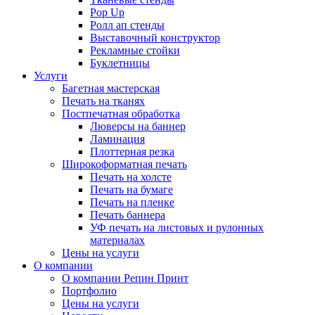
Pop Up
Ролл ап стенды
Выставочный конструктор
Рекламные стойки
Буклетницы
Услуги
Багетная мастерская
Печать на тканях
Постпечатная обработка
Люверсы на баннер
Ламинация
Плоттерная резка
Широкоформатная печать
Печать на холсте
Печать на бумаге
Печать на пленке
Печать баннера
УФ печать на листовых и рулонных
материалах
Цены на услуги
О компании
О компании Репин Принт
Портфолио
Цены на услуги