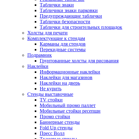
Таблички знаки
Табличики знаки парковки
Предупреждающие таблички
Таблички безопасности
Таблички для строительных площадок
Холсты для печати
Комплектующие к стендам
Карманы для стендов
Перекидные системы
Подрамник
Грунтованные холсты для рисования
Наклейки
Информационные наклейки
Наклейки для магазинов
Наклейки на дверь
Не курить
Стенды выставочные
TV стойки
Мобильный промо паллет
Мобильные стойки ресепшн
Промо стойки
Баннерные стенды
Fold Up стенды
Пресс Волл
Тканевые стенды