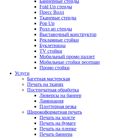
Баннерные стенды
Fold Up стенды
Пресс Волл
Тканевые стенды
Pop Up
Ролл ап стенды
Выставочный конструктор
Рекламные стойки
Буклетницы
TV стойки
Мобильный промо паллет
Мобильные стойки ресепшн
Промо стойки
Услуги
Багетная мастерская
Печать на тканях
Постпечатная обработка
Люверсы на баннер
Ламинация
Плоттерная резка
Широкоформатная печать
Печать на холсте
Печать на бумаге
Печать на пленке
Печать баннера