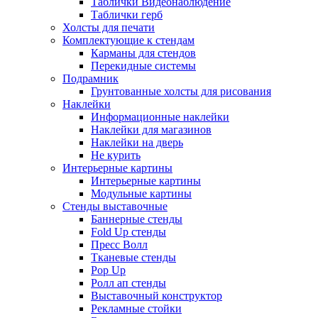
Таблички Видеонаблюдение
Таблички герб
Холсты для печати
Комплектующие к стендам
Карманы для стендов
Перекидные системы
Подрамник
Грунтованные холсты для рисования
Наклейки
Информационные наклейки
Наклейки для магазинов
Наклейки на дверь
Не курить
Интерьерные картины
Интерьерные картины
Модульные картины
Стенды выставочные
Баннерные стенды
Fold Up стенды
Пресс Волл
Тканевые стенды
Pop Up
Ролл ап стенды
Выставочный конструктор
Рекламные стойки