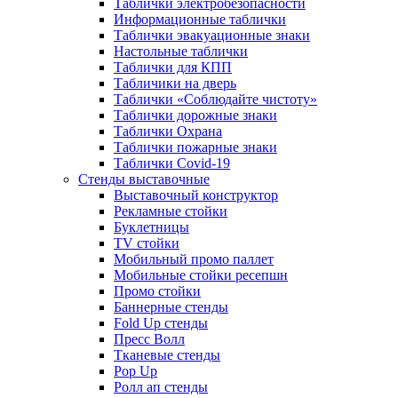
Таблички электробезопасности
Информационные таблички
Таблички эвакуационные знаки
Настольные таблички
Таблички для КПП
Табличики на дверь
Таблички «Соблюдайте чистоту»
Таблички дорожные знаки
Таблички Охрана
Таблички пожарные знаки
Таблички Covid-19
Стенды выставочные
Выставочный конструктор
Рекламные стойки
Буклетницы
TV стойки
Мобильный промо паллет
Мобильные стойки ресепшн
Промо стойки
Баннерные стенды
Fold Up стенды
Пресс Волл
Тканевые стенды
Pop Up
Ролл ап стенды