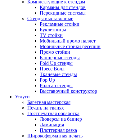
Комплектующие к стендам
Карманы для стендов
Перекидные системы
Стенды выставочные
Рекламные стойки
Буклетницы
TV стойки
Мобильный промо паллет
Мобильные стойки ресепшн
Промо стойки
Баннерные стенды
Fold Up стенды
Пресс Волл
Тканевые стенды
Pop Up
Ролл ап стенды
Выставочный конструктор
Услуги
Багетная мастерская
Печать на тканях
Постпечатная обработка
Люверсы на баннер
Ламинация
Плоттерная резка
Широкоформатная печать