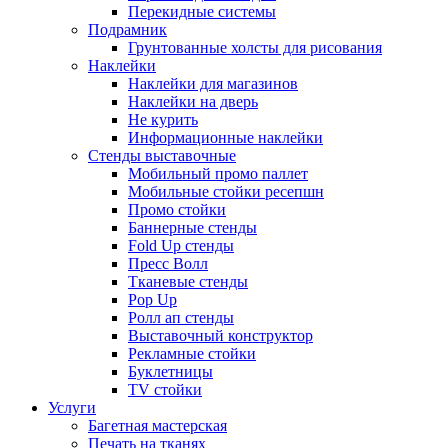
Перекидные системы
Подрамник
Грунтованные холсты для рисования
Наклейки
Наклейки для магазинов
Наклейки на дверь
Не курить
Информационные наклейки
Стенды выставочные
Мобильный промо паллет
Мобильные стойки ресепшн
Промо стойки
Баннерные стенды
Fold Up стенды
Пресс Волл
Тканевые стенды
Pop Up
Ролл ап стенды
Выставочный конструктор
Рекламные стойки
Буклетницы
TV стойки
Услуги
Багетная мастерская
Печать на тканях