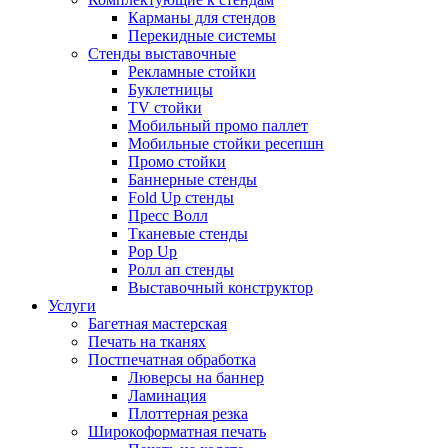
Карманы для стендов
Перекидные системы
Стенды выставочные
Рекламные стойки
Буклетницы
TV стойки
Мобильный промо паллет
Мобильные стойки ресепшн
Промо стойки
Баннерные стенды
Fold Up стенды
Пресс Волл
Тканевые стенды
Pop Up
Ролл ап стенды
Выставочный конструктор
Услуги
Багетная мастерская
Печать на тканях
Постпечатная обработка
Люверсы на баннер
Ламинация
Плоттерная резка
Широкоформатная печать