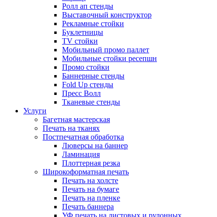
Ролл ап стенды
Выставочный конструктор
Рекламные стойки
Буклетницы
TV стойки
Мобильный промо паллет
Мобильные стойки ресепшн
Промо стойки
Баннерные стенды
Fold Up стенды
Пресс Волл
Тканевые стенды
Услуги
Багетная мастерская
Печать на тканях
Постпечатная обработка
Люверсы на баннер
Ламинация
Плоттерная резка
Широкоформатная печать
Печать на холсте
Печать на бумаге
Печать на пленке
Печать баннера
УФ печать на листовых и рулонных