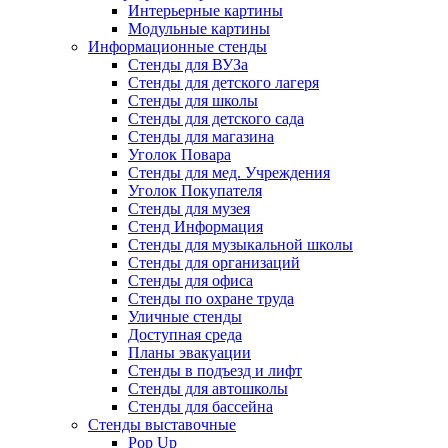
Интерьерные картины
Модульные картины
Информационные стенды
Стенды для ВУЗа
Стенды для детского лагеря
Стенды для школы
Стенды для детского сада
Стенды для магазина
Уголок Повара
Стенды для мед. Учреждения
Уголок Покупателя
Стенды для музея
Стенд Информация
Стенды для музыкальной школы
Стенды для организаций
Стенды для офиса
Стенды по охране труда
Уличные стенды
Доступная среда
Планы эвакуации
Стенды в подъезд и лифт
Стенды для автошколы
Стенды для бассейна
Стенды выставочные
Pop Up