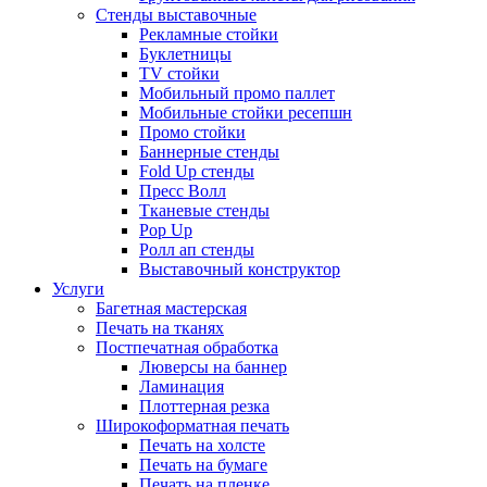
Стенды выставочные
Рекламные стойки
Буклетницы
TV стойки
Мобильный промо паллет
Мобильные стойки ресепшн
Промо стойки
Баннерные стенды
Fold Up стенды
Пресс Волл
Тканевые стенды
Pop Up
Ролл ап стенды
Выставочный конструктор
Услуги
Багетная мастерская
Печать на тканях
Постпечатная обработка
Люверсы на баннер
Ламинация
Плоттерная резка
Широкоформатная печать
Печать на холсте
Печать на бумаге
Печать на пленке