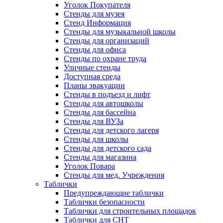
Уголок Покупателя
Стенды для музея
Стенд Информация
Стенды для музыкальной школы
Стенды для организаций
Стенды для офиса
Стенды по охране труда
Уличные стенды
Доступная среда
Планы эвакуации
Стенды в подъезд и лифт
Стенды для автошколы
Стенды для бассейна
Стенды для ВУЗа
Стенды для детского лагеря
Стенды для школы
Стенды для детского сада
Стенды для магазина
Уголок Повара
Стенды для мед. Учреждения
Таблички
Предупреждающие таблички
Таблички безопасности
Таблички для строительных площадок
Таблички для СНТ