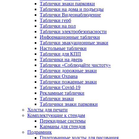
Таблички знаки парковки
Таблички на дома и подъезды
Таблички Видеонаблюдение
Таблички герб
Таблички на пол
Таблички электробезопасности
Информационные таблички
Таблички эвакуационные знаки
Настольные таблички
Таблички для КПП
Табличики на дверь
Таблички «Соблюдайте чистоту»
Таблички дорожные знаки
Таблички Охрана
Таблички пожарные знаки
Таблички Covid-19
Рекламные таблички
Таблички знаки
Табличики знаки парковки
Холсты для печати
Комплектующие к стендам
Перекидные системы
Карманы для стендов
Подрамник
Грунтованные холсты для рисования