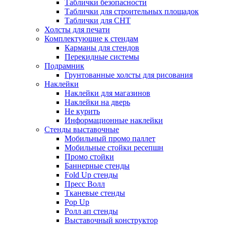
Таблички безопасности
Таблички для строительных площадок
Таблички для СНТ
Холсты для печати
Комплектующие к стендам
Карманы для стендов
Перекидные системы
Подрамник
Грунтованные холсты для рисования
Наклейки
Наклейки для магазинов
Наклейки на дверь
Не курить
Информационные наклейки
Стенды выставочные
Мобильный промо паллет
Мобильные стойки ресепшн
Промо стойки
Баннерные стенды
Fold Up стенды
Пресс Волл
Тканевые стенды
Pop Up
Ролл ап стенды
Выставочный конструктор