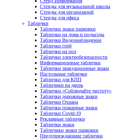
Стенд Информация
Стенды для музыкальной школы
Стенды для организаций
Стенды для офиса
Таблички
Таблички знаки парковки
Таблички на дома и подъезды
Таблички Видеонаблюдение
Таблички герб
Таблички на пол
Таблички электробезопасности
Информационные таблички
Таблички эвакуационные знаки
Настольные таблички
Таблички для КПП
Табличики на дверь
Таблички «Соблюдайте чистоту»
Таблички дорожные знаки
Таблички Охрана
Таблички пожарные знаки
Таблички Covid-19
Рекламные таблички
Таблички знаки
Табличики знаки парковки
Предупреждающие таблички