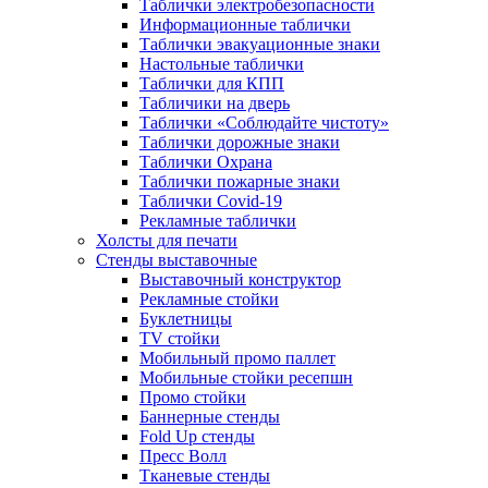
Таблички электробезопасности
Информационные таблички
Таблички эвакуационные знаки
Настольные таблички
Таблички для КПП
Табличики на дверь
Таблички «Соблюдайте чистоту»
Таблички дорожные знаки
Таблички Охрана
Таблички пожарные знаки
Таблички Covid-19
Рекламные таблички
Холсты для печати
Стенды выставочные
Выставочный конструктор
Рекламные стойки
Буклетницы
TV стойки
Мобильный промо паллет
Мобильные стойки ресепшн
Промо стойки
Баннерные стенды
Fold Up стенды
Пресс Волл
Тканевые стенды