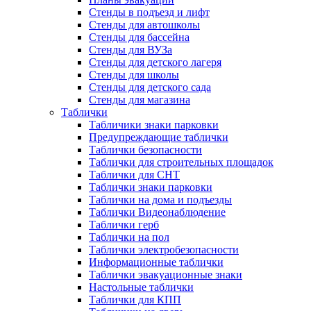
Стенды в подъезд и лифт
Стенды для автошколы
Стенды для бассейна
Стенды для ВУЗа
Стенды для детского лагеря
Стенды для школы
Стенды для детского сада
Стенды для магазина
Таблички
Табличики знаки парковки
Предупреждающие таблички
Таблички безопасности
Таблички для строительных площадок
Таблички для СНТ
Таблички знаки парковки
Таблички на дома и подъезды
Таблички Видеонаблюдение
Таблички герб
Таблички на пол
Таблички электробезопасности
Информационные таблички
Таблички эвакуационные знаки
Настольные таблички
Таблички для КПП