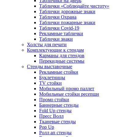
Табличики на дверь
Таблички «Соблюдайте чистоту»
Таблички дорожные знаки
Таблички Охрана
Таблички пожарные знаки
Таблички Covid-19
Рекламные таблички
Таблички знаки
Холсты для печати
Комплектующие к стендам
Карманы для стендов
Перекидные системы
Стенды выставочные
Рекламные стойки
Буклетницы
TV стойки
Мобильный промо паллет
Мобильные стойки ресепшн
Промо стойки
Баннерные стенды
Fold Up стенды
Пресс Волл
Тканевые стенды
Pop Up
Ролл ап стенды