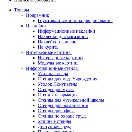
Товары
Подрамник
Грунтованные холсты для рисования
Наклейки
Информационные наклейки
Наклейки для магазинов
Наклейки на дверь
Не курить
Интерьерные картины
Интерьерные картины
Модульные картины
Информационные стенды
Уголок Повара
Стенды для мед. Учреждения
Уголок Покупателя
Стенды для музея
Стенд Информация
Стенды для музыкальной школы
Стенды для организаций
Стенды для офиса
Стенды по охране труда
Уличные стенды
Доступная среда
Планы эвакуации