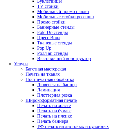
Буклетницы
TV стойки
Мобильный промо паллет
Мобильные стойки ресепшн
Промо стойки
Баннерные стенды
Fold Up стенды
Пресс Волл
Тканевые стенды
Pop Up
Ролл ап стенды
Выставочный конструктор
Услуги
Багетная мастерская
Печать на тканях
Постпечатная обработка
Люверсы на баннер
Ламинация
Плоттерная резка
Широкоформатная печать
Печать на холсте
Печать на бумаге
Печать на пленке
Печать баннера
УФ печать на листовых и рулонных