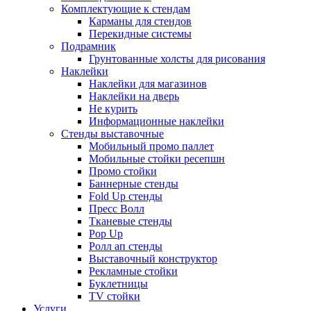
Комплектующие к стендам
Карманы для стендов
Перекидные системы
Подрамник
Грунтованные холсты для рисования
Наклейки
Наклейки для магазинов
Наклейки на дверь
Не курить
Информационные наклейки
Стенды выставочные
Мобильный промо паллет
Мобильные стойки ресепшн
Промо стойки
Баннерные стенды
Fold Up стенды
Пресс Волл
Тканевые стенды
Pop Up
Ролл ап стенды
Выставочный конструктор
Рекламные стойки
Буклетницы
TV стойки
Услуги