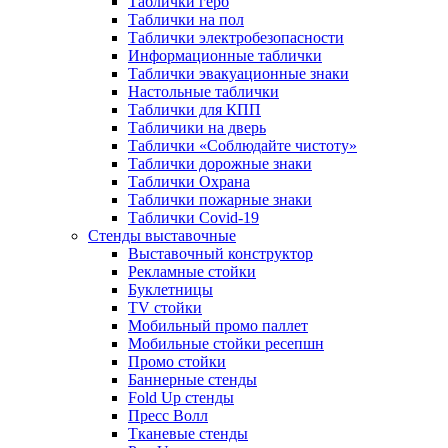
Таблички герб
Таблички на пол
Таблички электробезопасности
Информационные таблички
Таблички эвакуационные знаки
Настольные таблички
Таблички для КПП
Табличики на дверь
Таблички «Соблюдайте чистоту»
Таблички дорожные знаки
Таблички Охрана
Таблички пожарные знаки
Таблички Covid-19
Стенды выставочные
Выставочный конструктор
Рекламные стойки
Буклетницы
TV стойки
Мобильный промо паллет
Мобильные стойки ресепшн
Промо стойки
Баннерные стенды
Fold Up стенды
Пресс Волл
Тканевые стенды