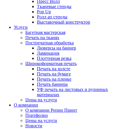
Пресс Волл
Тканевые стенды
Pop Up
Ролл ап стенды
Выставочный конструктор
Услуги
Багетная мастерская
Печать на тканях
Постпечатная обработка
Люверсы на баннер
Ламинация
Плоттерная резка
Широкоформатная печать
Печать на холсте
Печать на бумаге
Печать на пленке
Печать баннера
УФ печать на листовых и рулонных
материалах
Цены на услуги
О компании
О компании Репин Принт
Портфолио
Цены на услуги
Новости