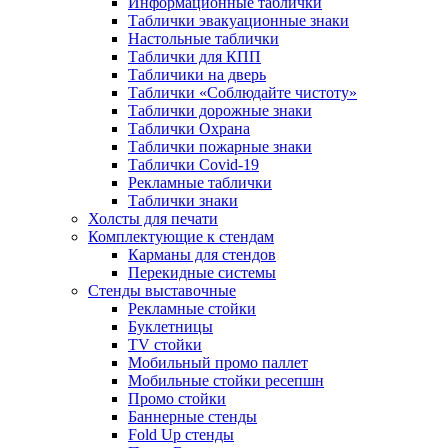
Информационные таблички
Таблички эвакуационные знаки
Настольные таблички
Таблички для КПП
Табличики на дверь
Таблички «Соблюдайте чистоту»
Таблички дорожные знаки
Таблички Охрана
Таблички пожарные знаки
Таблички Covid-19
Рекламные таблички
Таблички знаки
Холсты для печати
Комплектующие к стендам
Карманы для стендов
Перекидные системы
Стенды выставочные
Рекламные стойки
Буклетницы
TV стойки
Мобильный промо паллет
Мобильные стойки ресепшн
Промо стойки
Баннерные стенды
Fold Up стенды