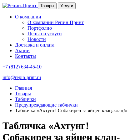
Товары
Услуги
О компании
О компании Репин Принт
Портфолио
Цены на услуги
Новости
Доставка и оплата
Акции
Контакты
+7 (812) 634-45-10
info@repin-print.ru
Главная
Товары
Таблички
Предупреждающие таблички
Табличка «Ахтунг! Собакирен за яйцен клац-клац!»
Табличка «Ахтунг!
Собакирен за яйцен клац-