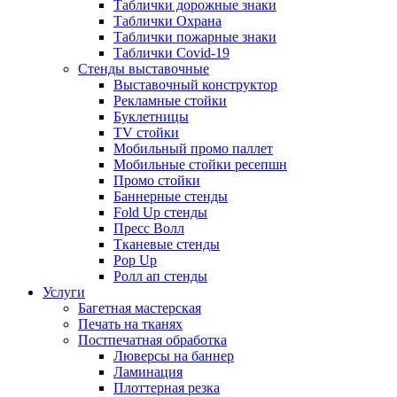
Таблички дорожные знаки
Таблички Охрана
Таблички пожарные знаки
Таблички Covid-19
Стенды выставочные
Выставочный конструктор
Рекламные стойки
Буклетницы
TV стойки
Мобильный промо паллет
Мобильные стойки ресепшн
Промо стойки
Баннерные стенды
Fold Up стенды
Пресс Волл
Тканевые стенды
Pop Up
Ролл ап стенды
Услуги
Багетная мастерская
Печать на тканях
Постпечатная обработка
Люверсы на баннер
Ламинация
Плоттерная резка