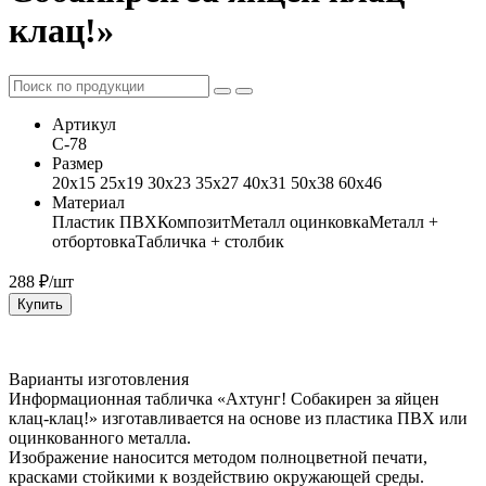
клац!»
Артикул
С-78
Размер
20x15 25x19 30x23 35x27 40x31 50x38 60x46
Материал
Пластик ПВХ
Композит
Металл оцинковка
Металл +
отбортовка
Табличка + столбик
288
₽/шт
Купить
Варианты изготовления
Информационная табличка «Ахтунг! Собакирен за яйцен
клац-клац!» изготавливается на основе из пластика ПВХ или
оцинкованного металла.
Изображение наносится методом полноцветной печати,
красками стойкими к воздействию окружающей среды.