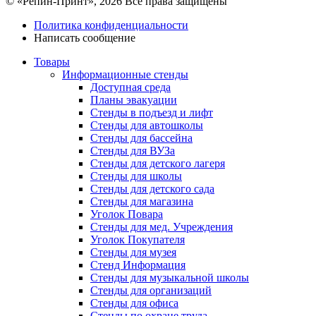
© «Репин-Принт», 2026
Все права защищены
Политика конфиденциальности
Написать сообщение
Товары
Информационные стенды
Доступная среда
Планы эвакуации
Стенды в подъезд и лифт
Стенды для автошколы
Стенды для бассейна
Стенды для ВУЗа
Стенды для детского лагеря
Стенды для школы
Стенды для детского сада
Стенды для магазина
Уголок Повара
Стенды для мед. Учреждения
Уголок Покупателя
Стенды для музея
Стенд Информация
Стенды для музыкальной школы
Стенды для организаций
Стенды для офиса
Стенды по охране труда