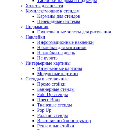
Таблички на дома и подъезды
Холсты для печати
Комплектующие к стендам
Карманы для стендов
Перекидные системы
Подрамник
Грунтованные холсты для рисования
Наклейки
Информационные наклейки
Наклейки для магазинов
Наклейки на дверь
Не курить
Интерьерные картины
Интерьерные картины
Модульные картины
Стенды выставочные
Промо стойки
Баннерные стенды
Fold Up стенды
Пресс Волл
Тканевые стенды
Pop Up
Ролл ап стенды
Выставочный конструктор
Рекламные стойки