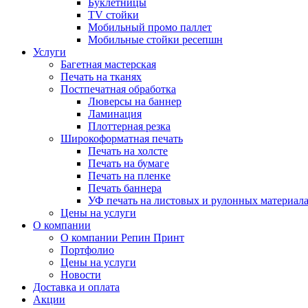
Буклетницы
TV стойки
Мобильный промо паллет
Мобильные стойки ресепшн
Услуги
Багетная мастерская
Печать на тканях
Постпечатная обработка
Люверсы на баннер
Ламинация
Плоттерная резка
Широкоформатная печать
Печать на холсте
Печать на бумаге
Печать на пленке
Печать баннера
УФ печать на листовых и рулонных материал
Цены на услуги
О компании
О компании Репин Принт
Портфолио
Цены на услуги
Новости
Доставка и оплата
Акции