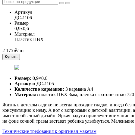
Артикул
ДС-1106
Размер
0,9x0,6
Материал
Пластик ПВХ
2 175
₽/шт
Купить
Размер:
0,9×0,6
Артикул:
ДС-1105
Количество карманов:
3 кармана А4
Материал:
пластик ПВХ 3мм, пленка с фотопечатью 720
Жизнь в детском садике не всегда проходит гладко, иногда бе
консультацию к нему. А вот с вопросами о детской адаптации,
имеет необычный дизайн. Яркая радуга привлечет внимание не
на фоне сочной травы заставят ребенка улыбнуться. Маленькие 
Технические требования к оригинал-макетам