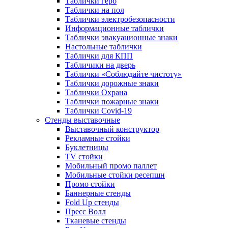
Таблички герб
Таблички на пол
Таблички электробезопасности
Информационные таблички
Таблички эвакуационные знаки
Настольные таблички
Таблички для КПП
Табличики на дверь
Таблички «Соблюдайте чистоту»
Таблички дорожные знаки
Таблички Охрана
Таблички пожарные знаки
Таблички Covid-19
Стенды выставочные
Выставочный конструктор
Рекламные стойки
Буклетницы
TV стойки
Мобильный промо паллет
Мобильные стойки ресепшн
Промо стойки
Баннерные стенды
Fold Up стенды
Пресс Волл
Тканевые стенды