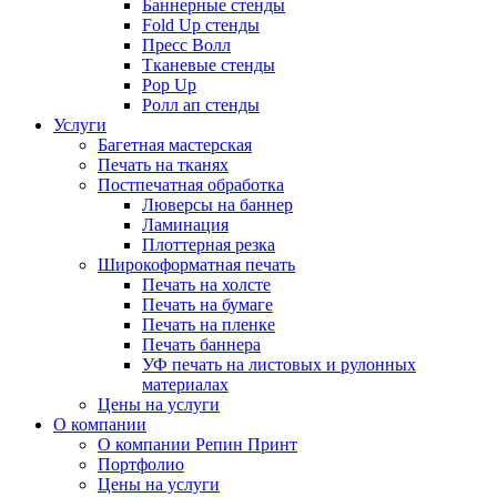
Баннерные стенды
Fold Up стенды
Пресс Волл
Тканевые стенды
Pop Up
Ролл ап стенды
Услуги
Багетная мастерская
Печать на тканях
Постпечатная обработка
Люверсы на баннер
Ламинация
Плоттерная резка
Широкоформатная печать
Печать на холсте
Печать на бумаге
Печать на пленке
Печать баннера
УФ печать на листовых и рулонных
материалах
Цены на услуги
О компании
О компании Репин Принт
Портфолио
Цены на услуги