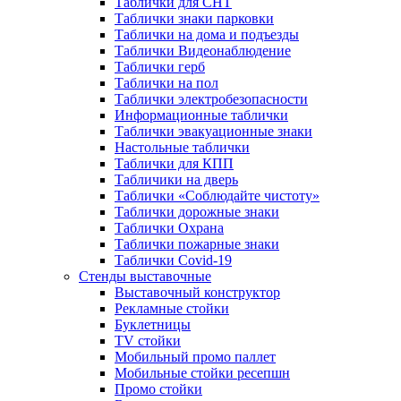
Таблички для СНТ
Таблички знаки парковки
Таблички на дома и подъезды
Таблички Видеонаблюдение
Таблички герб
Таблички на пол
Таблички электробезопасности
Информационные таблички
Таблички эвакуационные знаки
Настольные таблички
Таблички для КПП
Табличики на дверь
Таблички «Соблюдайте чистоту»
Таблички дорожные знаки
Таблички Охрана
Таблички пожарные знаки
Таблички Covid-19
Стенды выставочные
Выставочный конструктор
Рекламные стойки
Буклетницы
TV стойки
Мобильный промо паллет
Мобильные стойки ресепшн
Промо стойки