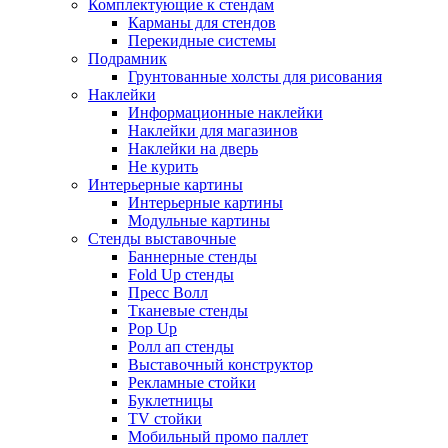
Комплектующие к стендам
Карманы для стендов
Перекидные системы
Подрамник
Грунтованные холсты для рисования
Наклейки
Информационные наклейки
Наклейки для магазинов
Наклейки на дверь
Не курить
Интерьерные картины
Интерьерные картины
Модульные картины
Стенды выставочные
Баннерные стенды
Fold Up стенды
Пресс Волл
Тканевые стенды
Pop Up
Ролл ап стенды
Выставочный конструктор
Рекламные стойки
Буклетницы
TV стойки
Мобильный промо паллет