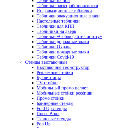
Таблички на пол
Таблички электробезопасности
Информационные таблички
Таблички эвакуационные знаки
Настольные таблички
Таблички для КПП
Табличики на дверь
Таблички «Соблюдайте чистоту»
Таблички дорожные знаки
Таблички Охрана
Таблички пожарные знаки
Таблички Covid-19
Стенды выставочные
Выставочный конструктор
Рекламные стойки
Буклетницы
TV стойки
Мобильный промо паллет
Мобильные стойки ресепшн
Промо стойки
Баннерные стенды
Fold Up стенды
Пресс Волл
Тканевые стенды
Pop Up