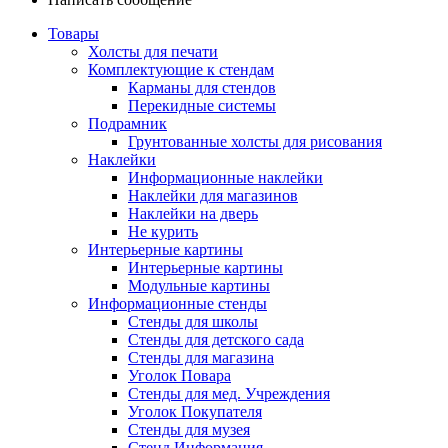
Товары
Холсты для печати
Комплектующие к стендам
Карманы для стендов
Перекидные системы
Подрамник
Грунтованные холсты для рисования
Наклейки
Информационные наклейки
Наклейки для магазинов
Наклейки на дверь
Не курить
Интерьерные картины
Интерьерные картины
Модульные картины
Информационные стенды
Стенды для школы
Стенды для детского сада
Стенды для магазина
Уголок Повара
Стенды для мед. Учреждения
Уголок Покупателя
Стенды для музея
Стенд Информация