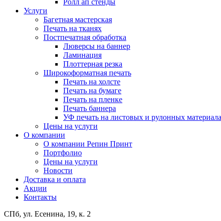
Ролл ап стенды
Услуги
Багетная мастерская
Печать на тканях
Постпечатная обработка
Люверсы на баннер
Ламинация
Плоттерная резка
Широкоформатная печать
Печать на холсте
Печать на бумаге
Печать на пленке
Печать баннера
УФ печать на листовых и рулонных материал
Цены на услуги
О компании
О компании Репин Принт
Портфолио
Цены на услуги
Новости
Доставка и оплата
Акции
Контакты
СПб, ул. Есенина, 19, к. 2