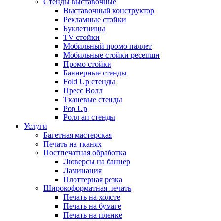
Стенды выставочные
Выставочный конструктор
Рекламные стойки
Буклетницы
TV стойки
Мобильный промо паллет
Мобильные стойки ресепшн
Промо стойки
Баннерные стенды
Fold Up стенды
Пресс Волл
Тканевые стенды
Pop Up
Ролл ап стенды
Услуги
Багетная мастерская
Печать на тканях
Постпечатная обработка
Люверсы на баннер
Ламинация
Плоттерная резка
Широкоформатная печать
Печать на холсте
Печать на бумаге
Печать на пленке