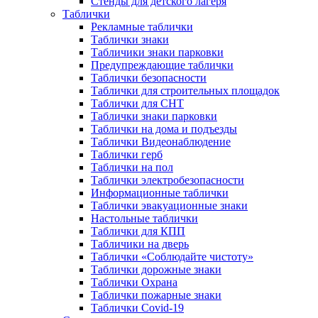
Стенды для детского лагеря
Таблички
Рекламные таблички
Таблички знаки
Табличики знаки парковки
Предупреждающие таблички
Таблички безопасности
Таблички для строительных площадок
Таблички для СНТ
Таблички знаки парковки
Таблички на дома и подъезды
Таблички Видеонаблюдение
Таблички герб
Таблички на пол
Таблички электробезопасности
Информационные таблички
Таблички эвакуационные знаки
Настольные таблички
Таблички для КПП
Табличики на дверь
Таблички «Соблюдайте чистоту»
Таблички дорожные знаки
Таблички Охрана
Таблички пожарные знаки
Таблички Covid-19