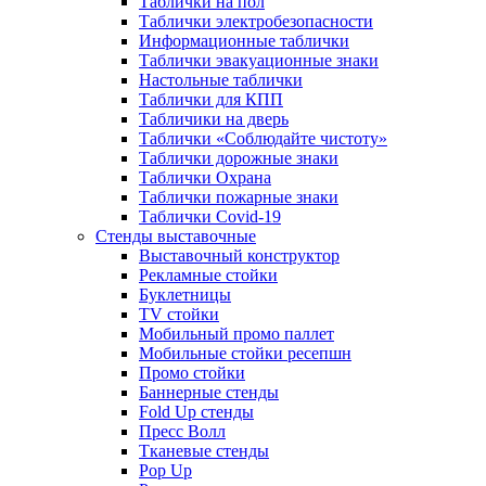
Таблички на пол
Таблички электробезопасности
Информационные таблички
Таблички эвакуационные знаки
Настольные таблички
Таблички для КПП
Табличики на дверь
Таблички «Соблюдайте чистоту»
Таблички дорожные знаки
Таблички Охрана
Таблички пожарные знаки
Таблички Covid-19
Стенды выставочные
Выставочный конструктор
Рекламные стойки
Буклетницы
TV стойки
Мобильный промо паллет
Мобильные стойки ресепшн
Промо стойки
Баннерные стенды
Fold Up стенды
Пресс Волл
Тканевые стенды
Pop Up