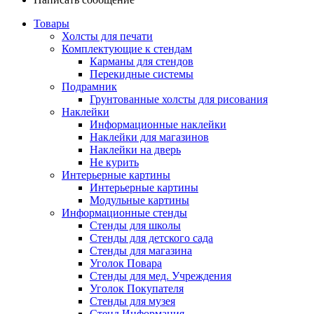
Товары
Холсты для печати
Комплектующие к стендам
Карманы для стендов
Перекидные системы
Подрамник
Грунтованные холсты для рисования
Наклейки
Информационные наклейки
Наклейки для магазинов
Наклейки на дверь
Не курить
Интерьерные картины
Интерьерные картины
Модульные картины
Информационные стенды
Стенды для школы
Стенды для детского сада
Стенды для магазина
Уголок Повара
Стенды для мед. Учреждения
Уголок Покупателя
Стенды для музея
Стенд Информация