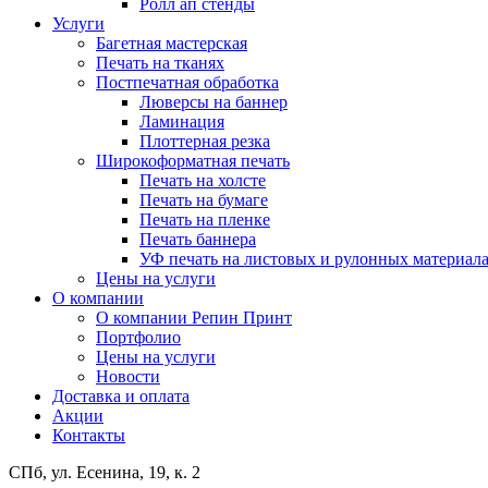
Ролл ап стенды
Услуги
Багетная мастерская
Печать на тканях
Постпечатная обработка
Люверсы на баннер
Ламинация
Плоттерная резка
Широкоформатная печать
Печать на холсте
Печать на бумаге
Печать на пленке
Печать баннера
УФ печать на листовых и рулонных материал
Цены на услуги
О компании
О компании Репин Принт
Портфолио
Цены на услуги
Новости
Доставка и оплата
Акции
Контакты
СПб, ул. Есенина, 19, к. 2