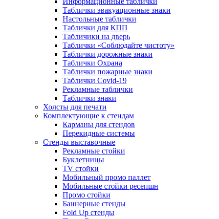
Информационные таблички
Таблички эвакуационные знаки
Настольные таблички
Таблички для КПП
Табличики на дверь
Таблички «Соблюдайте чистоту»
Таблички дорожные знаки
Таблички Охрана
Таблички пожарные знаки
Таблички Covid-19
Рекламные таблички
Таблички знаки
Холсты для печати
Комплектующие к стендам
Карманы для стендов
Перекидные системы
Стенды выставочные
Рекламные стойки
Буклетницы
TV стойки
Мобильный промо паллет
Мобильные стойки ресепшн
Промо стойки
Баннерные стенды
Fold Up стенды