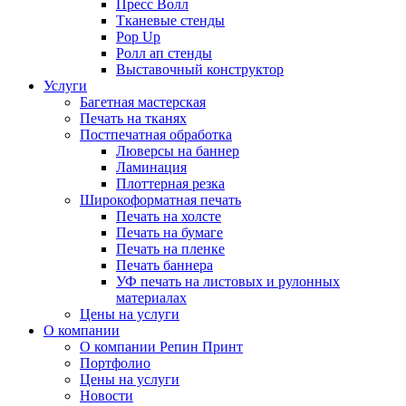
Пресс Волл
Тканевые стенды
Pop Up
Ролл ап стенды
Выставочный конструктор
Услуги
Багетная мастерская
Печать на тканях
Постпечатная обработка
Люверсы на баннер
Ламинация
Плоттерная резка
Широкоформатная печать
Печать на холсте
Печать на бумаге
Печать на пленке
Печать баннера
УФ печать на листовых и рулонных
материалах
Цены на услуги
О компании
О компании Репин Принт
Портфолио
Цены на услуги
Новости