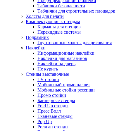
Предупреждающие таблички
Таблички безопасности
Таблички для строительных площадок
Холсты для печати
Комплектующие к стендам
Карманы для стендов
Перекидные системы
Подрамник
Грунтованные холсты для рисования
Наклейки
Информационные наклейки
Наклейки для магазинов
Наклейки на дверь
Не курить
Стенды выставочные
TV стойки
Мобильный промо паллет
Мобильные стойки ресепшн
Промо стойки
Баннерные стенды
Fold Up стенды
Пресс Волл
Тканевые стенды
Pop Up
Ролл ап стенды